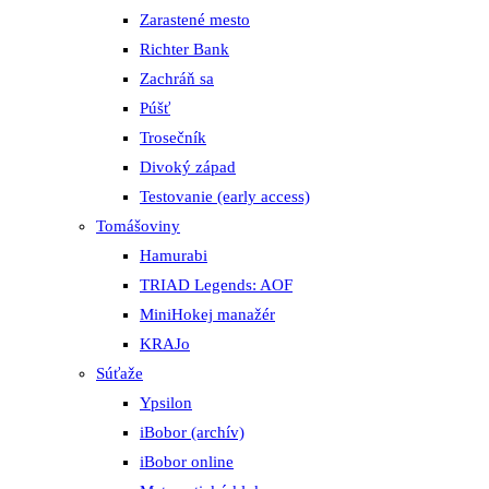
Zarastené mesto
Richter Bank
Zachráň sa
Púšť
Trosečník
Divoký západ
Testovanie (early access)
Tomášoviny
Hamurabi
TRIAD Legends: AOF
MiniHokej manažér
KRAJo
Súťaže
Ypsilon
iBobor (archív)
iBobor online