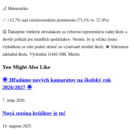
📐 Matematika:
✅ +15,7% nad celoslovenským priemerom (73,1% vs. 57,4%)
👏 Ďakujeme všetkým deviatakom za výbornú reprezentáciu našej školy a
skvelý príklad pre mladších spolužiakov. Veríme, že aj vďaka týmto
výsledkom sa vám podarí dostať na vysnívané stredné školy. 🍀 Súkromná
základná škola, Východná 11441/18B, Martin
You Might Also Like
🌟 Hľadáme nových kamarátov na školský rok
2026/2027 🌟
7. mája 2026
Nová sezóna krúžkov je tu!
14. augusta 2025