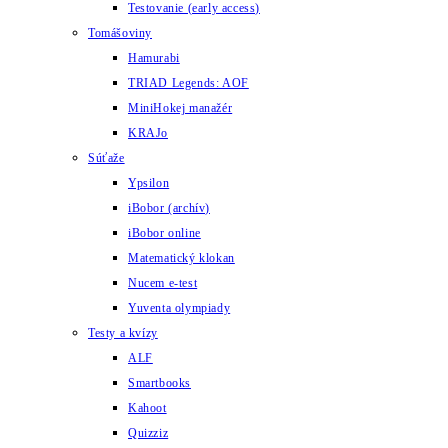
Testovanie (early access)
Tomášoviny
Hamurabi
TRIAD Legends: AOF
MiniHokej manažér
KRAJo
Súťaže
Ypsilon
iBobor (archív)
iBobor online
Matematický klokan
Nucem e-test
Yuventa olympiady
Testy a kvízy
ALF
Smartbooks
Kahoot
Quizziz