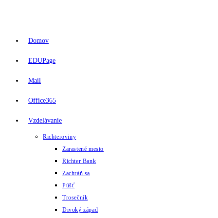
Skip
to
content
Domov
EDUPage
Mail
Office365
Vzdelávanie
Richteroviny
Zarastené mesto
Richter Bank
Zachráň sa
Púšť
Trosečník
Divoký západ