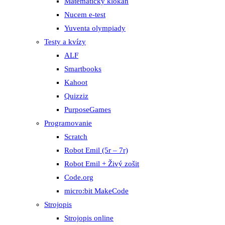
Matematický klokan
Nucem e-test
Yuventa olympiady
Testy a kvízy
ALF
Smartbooks
Kahoot
Quizziz
PurposeGames
Programovanie
Scratch
Robot Emil (5r – 7r)
Robot Emil + Živý zošit
Code.org
micro:bit MakeCode
Strojopis
Strojopis online