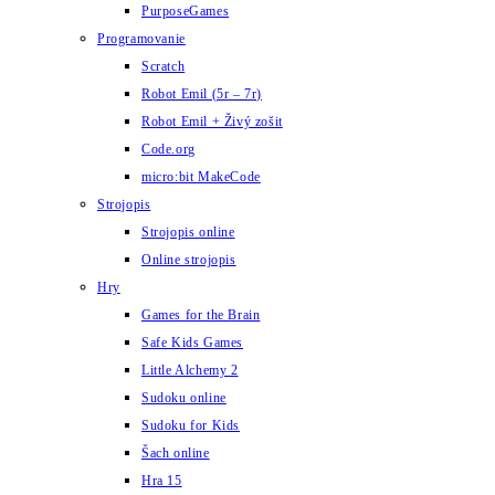
PurposeGames
Programovanie
Scratch
Robot Emil (5r – 7r)
Robot Emil + Živý zošit
Code.org
micro:bit MakeCode
Strojopis
Strojopis online
Online strojopis
Hry
Games for the Brain
Safe Kids Games
Little Alchemy 2
Sudoku online
Sudoku for Kids
Šach online
Hra 15