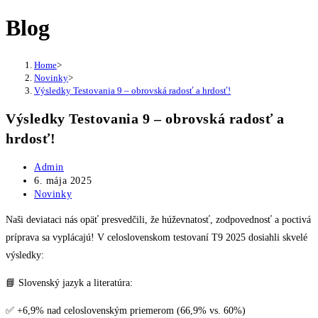
Blog
Home
>
Novinky
>
Výsledky Testovania 9 – obrovská radosť a hrdosť!
Výsledky Testovania 9 – obrovská radosť a
hrdosť!
Post
Admin
author:
Post
6. mája 2025
published:
Post
Novinky
category:
Naši deviataci nás opäť presvedčili, že húževnatosť, zodpovednosť a poctivá
príprava sa vyplácajú! V celoslovenskom testovaní T9 2025 dosiahli skvelé
výsledky:
📘 Slovenský jazyk a literatúra:
✅ +6,9% nad celoslovenským priemerom (66,9% vs. 60%)