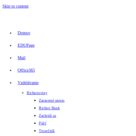
Skip to content
Domov
EDUPage
Mail
Office365
Vzdelávanie
Richteroviny
Zarastené mesto
Richter Bank
Zachráň sa
Púšť
Trosečník