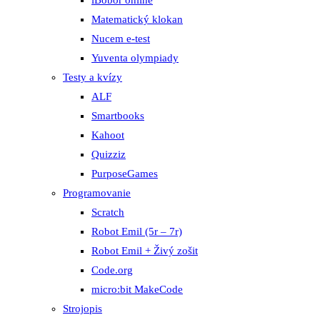
iBobor online
Matematický klokan
Nucem e-test
Yuventa olympiady
Testy a kvízy
ALF
Smartbooks
Kahoot
Quizziz
PurposeGames
Programovanie
Scratch
Robot Emil (5r – 7r)
Robot Emil + Živý zošit
Code.org
micro:bit MakeCode
Strojopis