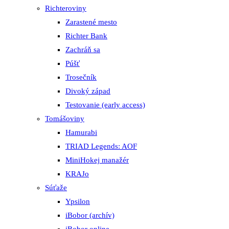
Richteroviny
Zarastené mesto
Richter Bank
Zachráň sa
Púšť
Trosečník
Divoký západ
Testovanie (early access)
Tomášoviny
Hamurabi
TRIAD Legends: AOF
MiniHokej manažér
KRAJo
Súťaže
Ypsilon
iBobor (archív)