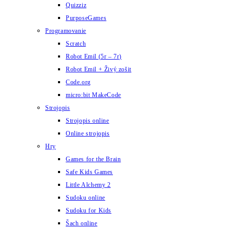
Quizziz
PurposeGames
Programovanie
Scratch
Robot Emil (5r – 7r)
Robot Emil + Živý zošit
Code.org
micro:bit MakeCode
Strojopis
Strojopis online
Online strojopis
Hry
Games for the Brain
Safe Kids Games
Little Alchemy 2
Sudoku online
Sudoku for Kids
Šach online