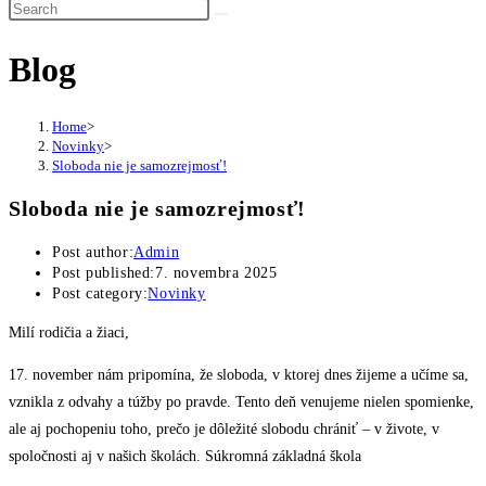
Blog
Home
>
Novinky
>
Sloboda nie je samozrejmosť!
Sloboda nie je samozrejmosť!
Post author:
Admin
Post published:
7. novembra 2025
Post category:
Novinky
Milí rodičia a žiaci,
17. november nám pripomína, že sloboda, v ktorej dnes žijeme a učíme sa,
vznikla z odvahy a túžby po pravde. Tento deň venujeme nielen spomienke,
ale aj pochopeniu toho, prečo je dôležité slobodu chrániť – v živote, v
spoločnosti aj v našich školách. Súkromná základná škola