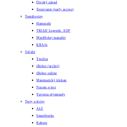
Divoký západ
Testovanie (early access)
Tomášoviny
Hamurabi
TRIAD Legends: AOF
MiniHokej manažér
KRAJo
Súťaže
Ypsilon
iBobor (archív)
iBobor online
Matematický klokan
Nucem e-test
Yuventa olympiady
Testy a kvízy
ALF
Smartbooks
Kahoot