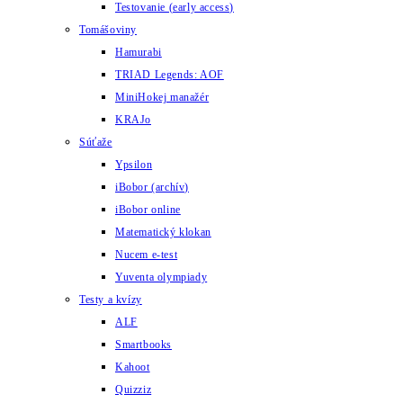
Testovanie (early access)
Tomášoviny
Hamurabi
TRIAD Legends: AOF
MiniHokej manažér
KRAJo
Súťaže
Ypsilon
iBobor (archív)
iBobor online
Matematický klokan
Nucem e-test
Yuventa olympiady
Testy a kvízy
ALF
Smartbooks
Kahoot
Quizziz