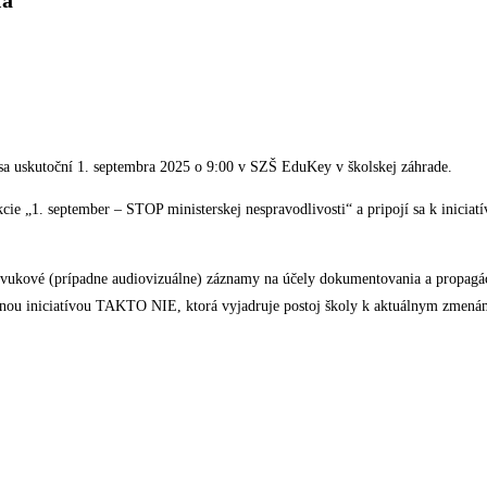
ka
sa uskutoční 1. septembra 2025 o 9:00 v SZŠ EduKey v školskej záhrade.
akcie „1. september – STOP ministerskej nespravodlivosti“ a pripojí sa k inic
vukové (prípadne audiovizuálne) záznamy na účely dokumentovania a propagácie
ejnou iniciatívou TAKTO NIE, ktorá vyjadruje postoj školy k aktuálnym zmenám