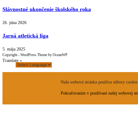
Slávnostné ukončenie školského roka
26. júna 2026
Jarná atletická liga
5. mája 2025
Copyright - WordPress Theme by OceanWP
Translate »
Naša webová stránka používa súbory cookie, 
Pokračovaním v používaní našej webovej strá