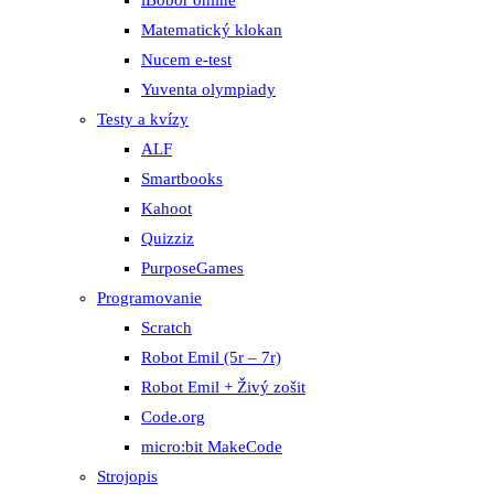
iBobor online
Matematický klokan
Nucem e-test
Yuventa olympiady
Testy a kvízy
ALF
Smartbooks
Kahoot
Quizziz
PurposeGames
Programovanie
Scratch
Robot Emil (5r – 7r)
Robot Emil + Živý zošit
Code.org
micro:bit MakeCode
Strojopis