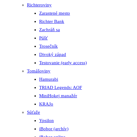
Richteroviny
Zarastené mesto
Richter Bank
Zachráň sa
Púšť
Trosečník
Divoký západ
Testovanie (early access)
Tomášoviny
Hamurabi
TRIAD Legends: AOF
MiniHokej manažér
KRAJo
Súťaže
Ypsilon
iBobor (archív)