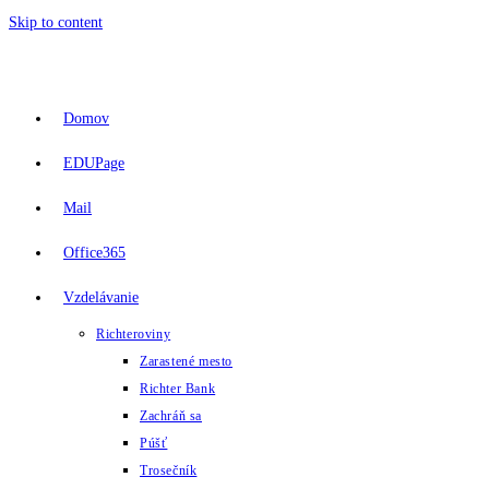
Skip to content
Domov
EDUPage
Mail
Office365
Vzdelávanie
Richteroviny
Zarastené mesto
Richter Bank
Zachráň sa
Púšť
Trosečník