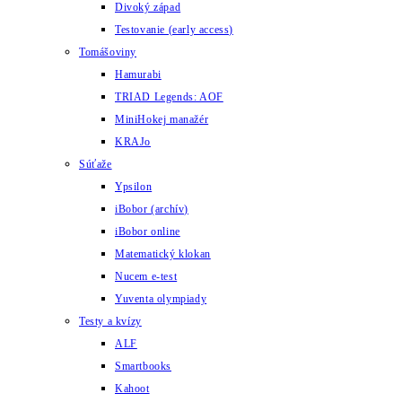
Divoký západ
Testovanie (early access)
Tomášoviny
Hamurabi
TRIAD Legends: AOF
MiniHokej manažér
KRAJo
Súťaže
Ypsilon
iBobor (archív)
iBobor online
Matematický klokan
Nucem e-test
Yuventa olympiady
Testy a kvízy
ALF
Smartbooks
Kahoot