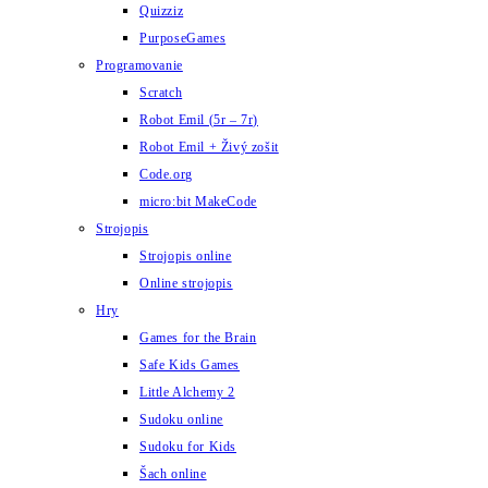
Quizziz
PurposeGames
Programovanie
Scratch
Robot Emil (5r – 7r)
Robot Emil + Živý zošit
Code.org
micro:bit MakeCode
Strojopis
Strojopis online
Online strojopis
Hry
Games for the Brain
Safe Kids Games
Little Alchemy 2
Sudoku online
Sudoku for Kids
Šach online