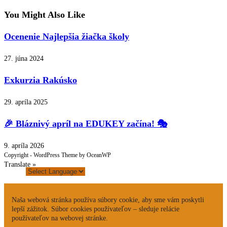
You Might Also Like
Ocenenie Najlepšia žiačka školy
27. júna 2024
Exkurzia Rakúsko
29. apríla 2025
🎉 Bláznivý apríl na EDUKEY začína! 🎭
9. apríla 2026
Copyright - WordPress Theme by OceanWP
Translate »
Naša webová stránka používa súbory cookie, aby sme vám poskytli
lepší zážitok. Súbor cookies používateľov – sleduje relácie
používateľov na webovej stránke.