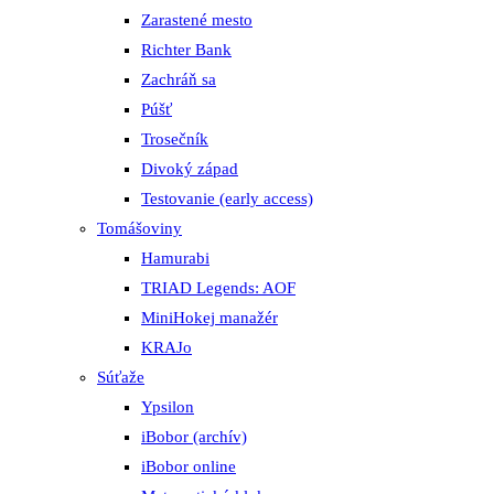
Zarastené mesto
Richter Bank
Zachráň sa
Púšť
Trosečník
Divoký západ
Testovanie (early access)
Tomášoviny
Hamurabi
TRIAD Legends: AOF
MiniHokej manažér
KRAJo
Súťaže
Ypsilon
iBobor (archív)
iBobor online