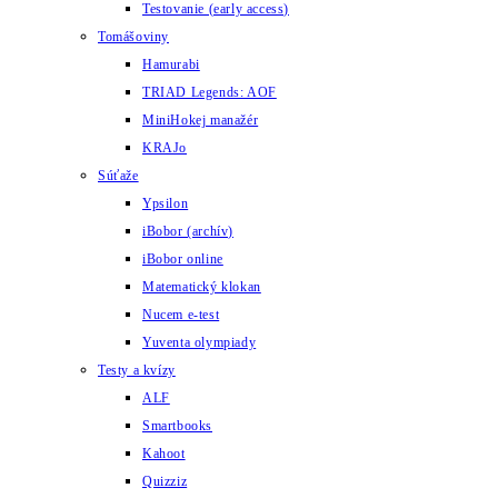
Testovanie (early access)
Tomášoviny
Hamurabi
TRIAD Legends: AOF
MiniHokej manažér
KRAJo
Súťaže
Ypsilon
iBobor (archív)
iBobor online
Matematický klokan
Nucem e-test
Yuventa olympiady
Testy a kvízy
ALF
Smartbooks
Kahoot
Quizziz