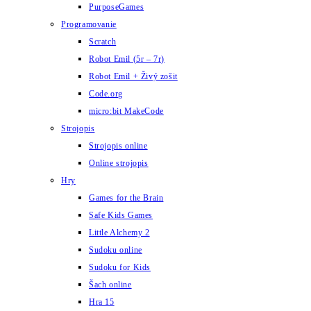
PurposeGames
Programovanie
Scratch
Robot Emil (5r – 7r)
Robot Emil + Živý zošit
Code.org
micro:bit MakeCode
Strojopis
Strojopis online
Online strojopis
Hry
Games for the Brain
Safe Kids Games
Little Alchemy 2
Sudoku online
Sudoku for Kids
Šach online
Hra 15