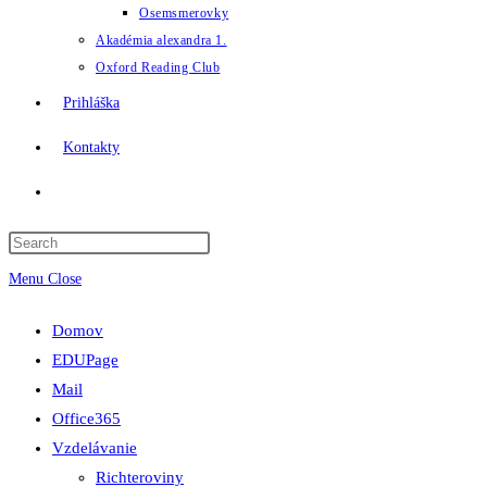
Osemsmerovky
Akadémia alexandra 1.
Oxford Reading Club
Prihláška
Kontakty
Toggle
website
Menu
Close
search
Domov
EDUPage
Mail
Office365
Vzdelávanie
Richteroviny