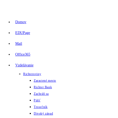
Skip
to
content
Domov
EDUPage
Mail
Office365
Vzdelávanie
Richteroviny
Zarastené mesto
Richter Bank
Zachráň sa
Púšť
Trosečník
Divoký západ