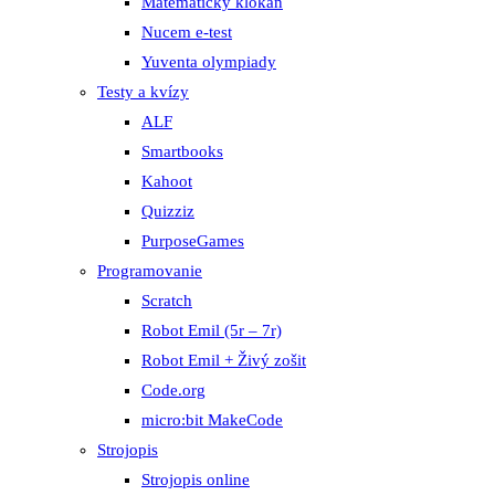
Matematický klokan
Nucem e-test
Yuventa olympiady
Testy a kvízy
ALF
Smartbooks
Kahoot
Quizziz
PurposeGames
Programovanie
Scratch
Robot Emil (5r – 7r)
Robot Emil + Živý zošit
Code.org
micro:bit MakeCode
Strojopis
Strojopis online