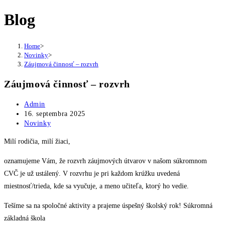
Blog
Home
>
Novinky
>
Záujmová činnosť – rozvrh
Záujmová činnosť – rozvrh
Post
Admin
author:
Post
16. septembra 2025
published:
Post
Novinky
category:
Milí rodičia, milí žiaci,
oznamujeme Vám, že rozvrh záujmových útvarov v našom súkromnom
CVČ je už ustálený. V rozvrhu je pri každom krúžku uvedená
miestnosť/trieda, kde sa vyučuje, a meno učiteľa, ktorý ho vedie.
Tešíme sa na spoločné aktivity a prajeme úspešný školský rok! Súkromná
základná škola