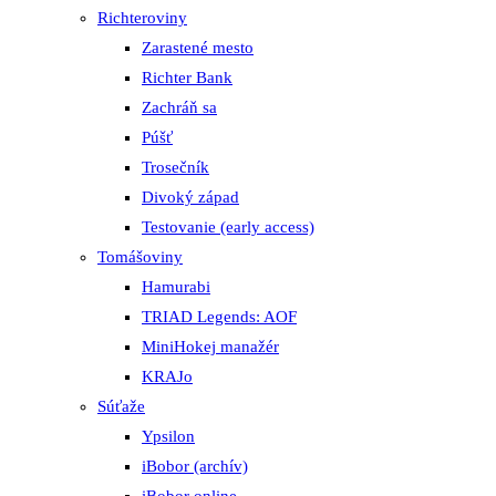
Richteroviny
Zarastené mesto
Richter Bank
Zachráň sa
Púšť
Trosečník
Divoký západ
Testovanie (early access)
Tomášoviny
Hamurabi
TRIAD Legends: AOF
MiniHokej manažér
KRAJo
Súťaže
Ypsilon
iBobor (archív)