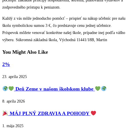
pochopiť základné princípy hospodárenia, šetrenia, plánovania výdavkov a
zodpovedného prístupu k peniazom.
Každý z vás môže jednoducho pomôcť – prispieť na nákup učebníc pre našu
školu symbolickou sumou 3 €, čo predstavuje cenu jednej učebnice.
Príspevok môžete venovať konkrétne našej škole, prípadne inej podľa vášho
výberu. Súkromná základná škola, Východná 11441/18B, Martin
You Might Also Like
2%
23. apríla 2025
Deň Zeme v našom školskom klube
8. apríla 2026
MÁJ PLNÝ ZDRAVIA A POHODY
1. mája 2025