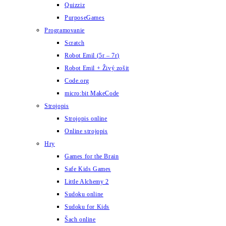
Quizziz
PurposeGames
Programovanie
Scratch
Robot Emil (5r – 7r)
Robot Emil + Živý zošit
Code.org
micro:bit MakeCode
Strojopis
Strojopis online
Online strojopis
Hry
Games for the Brain
Safe Kids Games
Little Alchemy 2
Sudoku online
Sudoku for Kids
Šach online