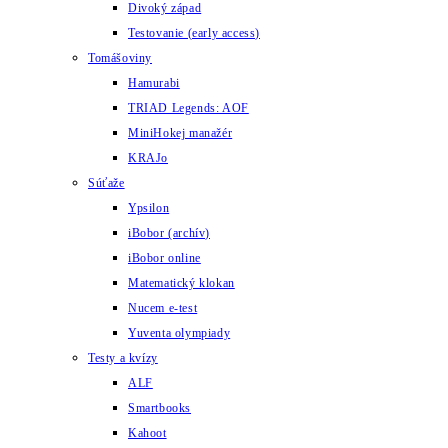
Divoký západ
Testovanie (early access)
Tomášoviny
Hamurabi
TRIAD Legends: AOF
MiniHokej manažér
KRAJo
Súťaže
Ypsilon
iBobor (archív)
iBobor online
Matematický klokan
Nucem e-test
Yuventa olympiady
Testy a kvízy
ALF
Smartbooks
Kahoot