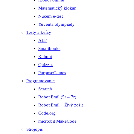
iBobor online
Matematický klokan
Nucem e-test
Yuventa olympiady
Testy a kvízy
ALF
Smartbooks
Kahoot
Quizziz
PurposeGames
Programovanie
Scratch
Robot Emil (5r – 7r)
Robot Emil + Živý zošit
Code.org
micro:bit MakeCode
Strojopis