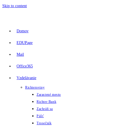
Skip to content
Domov
EDUPage
Mail
Office365
Vzdelávanie
Richteroviny
Zarastené mesto
Richter Bank
Zachráň sa
Púšť
Trosečník